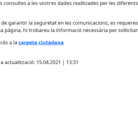
s consultes a les vostres dades realitzades per les diferent
l de garantir la seguretat en les comunicacions, es requereix la
a pàgina, hi trobareu la informació necessària per sol·licitar
cés a la
carpeta ciutadana
cebook
X
a actualització: 15.04.2021 | 13:31