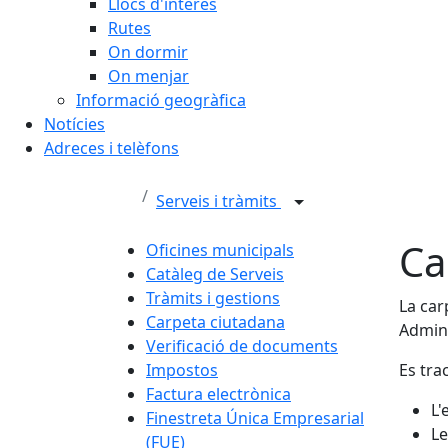
Llocs d'interès
Rutes
On dormir
On menjar
Informació geogràfica
Notícies
Adreces i telèfons
Serveis i tràmits
Ca
Oficines municipals
Catàleg de Serveis
Tràmits i gestions
La car
Carpeta ciutadana
Admini
Verificació de documents
Impostos
Es tra
Factura electrònica
L'
Finestreta Única Empresarial
Le
(FUE)