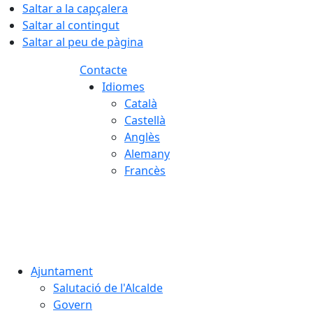
Saltar a la capçalera
Saltar al contingut
Saltar al peu de pàgina
Contacte
Idiomes
Català
Castellà
Anglès
Alemany
Francès
06.08.2026 | 21:55
Ajuntament
Salutació de l'Alcalde
Govern