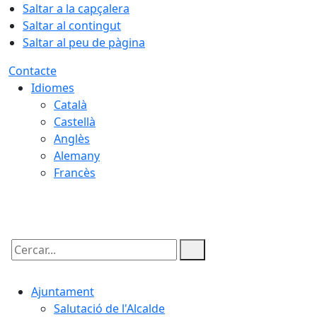
Saltar a la capçalera
Saltar al contingut
Saltar al peu de pàgina
Contacte
Idiomes
Català
Castellà
Anglès
Alemany
Francès
08.08.2026 | 13:37
Cercar:
Ajuntament
Salutació de l'Alcalde