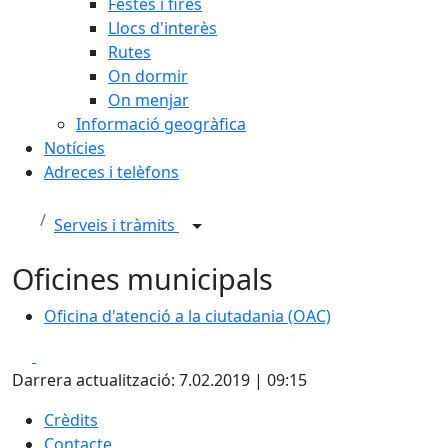
Festes i fires
Llocs d'interès
Rutes
On dormir
On menjar
Informació geogràfica
Notícies
Adreces i telèfons
Serveis i tràmits
Oficines municipals
Oficina d'atenció a la ciutadania (OAC)
Facebook
X
Darrera actualització: 7.02.2019 | 09:15
Crèdits
Contacte