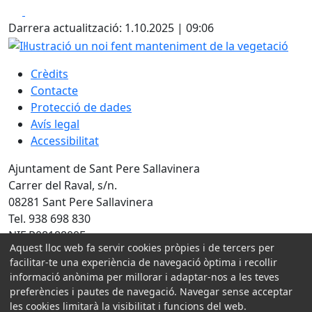
Facebook
X
Darrera actualització: 1.10.2025 | 09:06
Il·lustració un noi fent manteniment de la vegetació
Crèdits
Contacte
Protecció de dades
Avís legal
Accessibilitat
Ajuntament de Sant Pere Sallavinera
Carrer del Raval, s/n.
08281 Sant Pere Sallavinera
Tel. 938 698 830
NIF P0818800E
Aquest lloc web fa servir cookies pròpies i de tercers per
Amb la col·laboració de:
facilitar-te una experiència de navegació òptima i recollir
informació anònima per millorar i adaptar-nos a les teves
preferències i pautes de navegació. Navegar sense acceptar
les cookies limitarà la visibilitat i funcions del web.