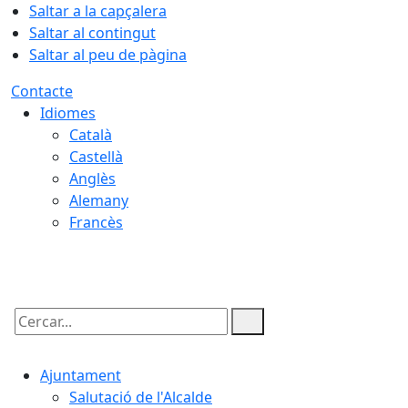
Saltar a la capçalera
Saltar al contingut
Saltar al peu de pàgina
Contacte
Idiomes
Català
Castellà
Anglès
Alemany
Francès
10.08.2026 | 20:17
Cercar:
Ajuntament
Salutació de l'Alcalde