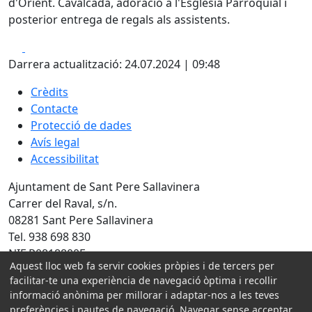
d'Orient. Cavalcada, adoració a l'Església Parroquial i
posterior entrega de regals als assistents.
Facebook
X
Darrera actualització: 24.07.2024 | 09:48
Crèdits
Contacte
Protecció de dades
Avís legal
Accessibilitat
Ajuntament de Sant Pere Sallavinera
Carrer del Raval, s/n.
08281 Sant Pere Sallavinera
Tel. 938 698 830
NIF P0818800E
Aquest lloc web fa servir cookies pròpies i de tercers per
facilitar-te una experiència de navegació òptima i recollir
Amb la col·laboració de:
informació anònima per millorar i adaptar-nos a les teves
preferències i pautes de navegació. Navegar sense acceptar