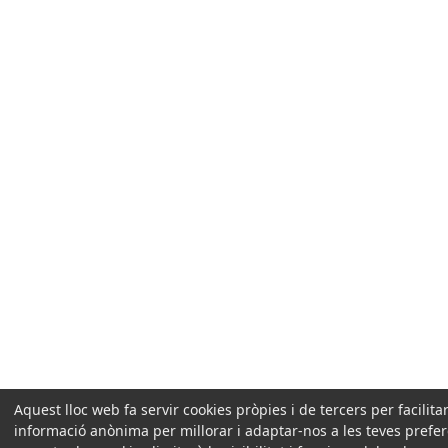
Aquest lloc web fa servir cookies pròpies i de tercers per facilit
informació anònima per millorar i adaptar-nos a les teves prefe