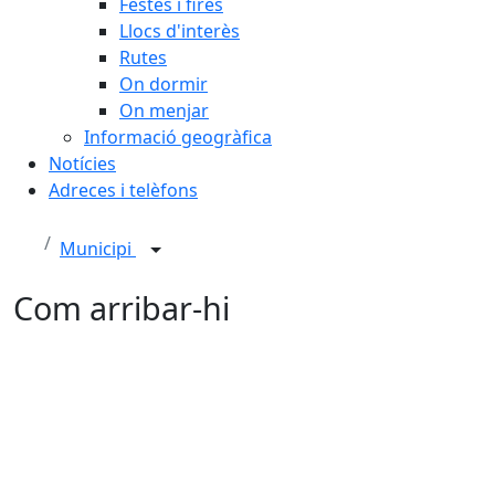
Festes i fires
Llocs d'interès
Rutes
On dormir
On menjar
Informació geogràfica
Notícies
Adreces i telèfons
Municipi
Com arribar-hi