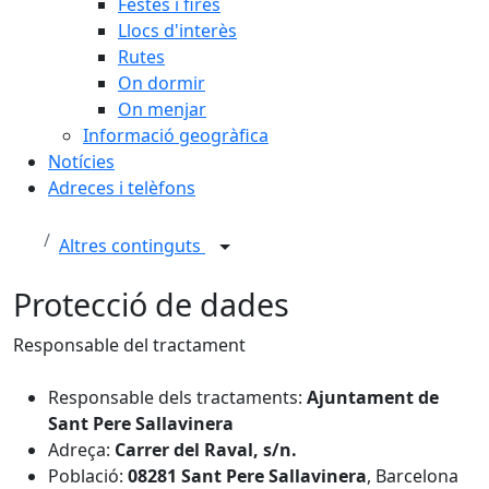
Festes i fires
Llocs d'interès
Rutes
On dormir
On menjar
Informació geogràfica
Notícies
Adreces i telèfons
Altres continguts
Protecció de dades
Responsable del tractament
Responsable dels tractaments:
Ajuntament de
Sant Pere Sallavinera
Adreça:
Carrer del Raval, s/n.
Població:
08281
Sant Pere Sallavinera
, Barcelona