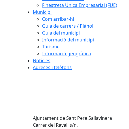
Finestreta Única Empresarial (FUE)
Municipi
Com arribar-hi
Guia de carrers / Plànol
Guia del municipi
Informació del municipi
Turisme
Informació geogràfica
Notícies
Adreces i telèfons
Ajuntament de Sant Pere Sallavinera
Carrer del Raval, s/n.