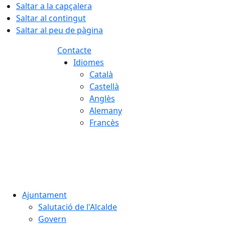
Saltar a la capçalera
Saltar al contingut
Saltar al peu de pàgina
Contacte
Idiomes
Català
Castellà
Anglès
Alemany
Francès
07.08.2026 | 13:02
Ajuntament
Salutació de l'Alcalde
Govern