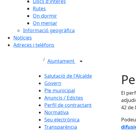
Llocs d'interès
Rutes
On dormir
On menjar
Informació geogràfica
Notícies
Adreces i telèfons
Ajuntament
Pe
Salutació de l'Alcalde
Govern
Ple municipal
El perf
Anuncis / Edictes
adjudi
Perfil de contractant
42 de 
Normativa
Seu electrònica
Podeu 
Transparència
difusi