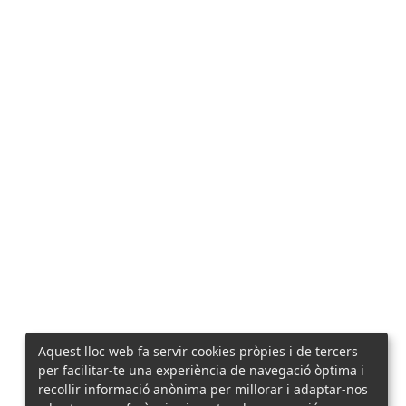
Aquest lloc web fa servir cookies pròpies i de tercers
per facilitar-te una experiència de navegació òptima i
recollir informació anònima per millorar i adaptar-nos