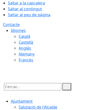
Saltar a la capçalera
Saltar al contingut
Saltar al peu de pàgina
Contacte
Idiomes
Català
Castellà
Anglès
Alemany
Francès
09.08.2026 | 13:51
Cercar:
Ajuntament
Salutació de l'Alcalde