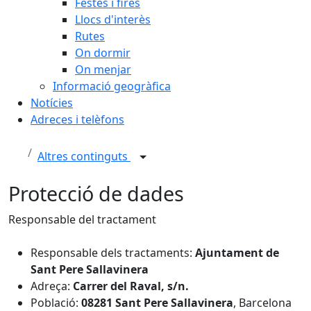
Festes i fires
Llocs d'interès
Rutes
On dormir
On menjar
Informació geogràfica
Notícies
Adreces i telèfons
Altres continguts
Protecció de dades
Responsable del tractament
Responsable dels tractaments:
Ajuntament de
Sant Pere Sallavinera
Adreça:
Carrer del Raval, s/n.
Població:
08281
Sant Pere Sallavinera
, Barcelona