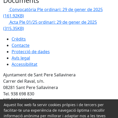
Documents
Convocatòria Ple ordinari: 29 de gener de 2025
(161.92KB)
Acta Ple 01/25 ordinari: 29 de gener de 2025
(315.35KB)
Crèdits
Contacte
Protecció de dades
Avís legal
Accessibilitat
Ajuntament de Sant Pere Sallavinera
Carrer del Raval, s/n.
08281 Sant Pere Sallavinera
Tel. 938 698 830
NIF P0818800E
Aquest lloc web fa servir cookies pròpies i de tercers per
facilitar-te una experiència de navegació òptima i recollir
Amb la col·laboració de:
informació anònima per millorar i adaptar-nos a les teves